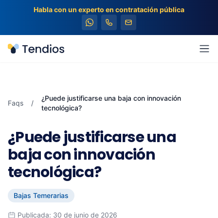
Habla con un experto en contratación pública
Tendios
Abr
¿Puede justificarse una baja con innovación
Faqs
/
tecnológica?
¿Puede justificarse una
baja con innovación
tecnológica?
Bajas Temerarias
Publicada: 30 de junio de 2026