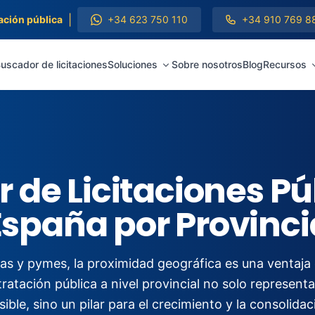
|
ación pública
+34 623 750 110
+34 910 769 8
uscador de licitaciones
Soluciones
Sobre nosotros
Blog
Recursos
 de Licitaciones Pú
España por Provinci
 y pymes, la proximidad geográfica es una ventaja 
ratación pública a nivel provincial no solo represen
ble, sino un pilar para el crecimiento y la consolidació