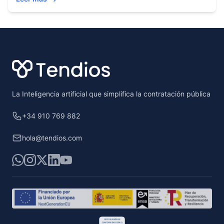
Footer
La Inteligencia artificial que simplifica la contratación pública
+34 910 769 882
hola@tendios.com
WhatsApp
Instagram
X
LinkedIn
YouTube