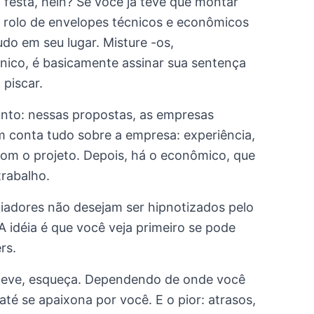
festa, hein? Se você já teve que montar
e rolo de envelopes técnicos e econômicos
do em seu lugar. Misture -os,
nico, é basicamente assinar sua sentença
 piscar.
unto: nessas propostas, as empresas
m conta tudo sobre a empresa: experiência,
 com o projeto. Depois, há o econômico, que
trabalho.
iadores não desejam ser hipnotizados pelo
 idéia é que você veja primeiro se pode
rs.
 deve, esqueça. Dependendo de onde você
té se apaixona por você. E o pior: atrasos,