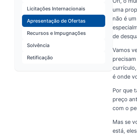
Oh, o mun
Licitações Internacionais
uma propo
não é um 
Apresentação de Ofertas
especial
Recursos e Impugnações
de desqua
Solvência
Vamos ver
Retificação
precisam 
currículo
é onde vo
Por que 
preço ant
com o ped
Mas se v
está, ele