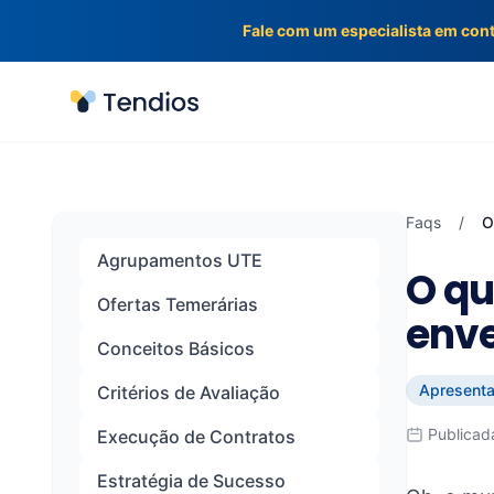
Fale com um especialista em con
Tendios
Faqs
/
O
Agrupamentos UTE
O qu
Ofertas Temerárias
enve
Conceitos Básicos
Apresenta
Critérios de Avaliação
Publicad
Execução de Contratos
Estratégia de Sucesso