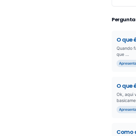
Pergunta
O que 
Quando fa
que ...
Apresenta
O que 
Ok, aqui 
basicamen
Apresenta
Como a