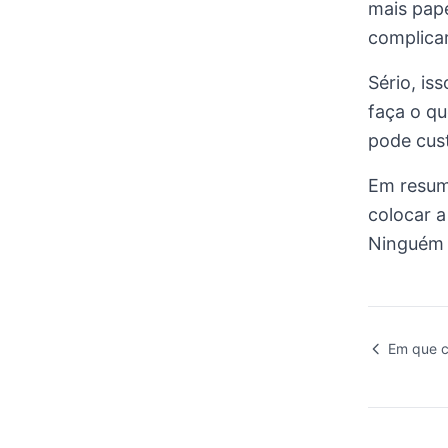
mais pap
complicar
Sério, is
faça o q
pode cust
Em resumo
colocar a
Ninguém 
Em que ca