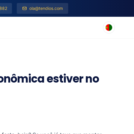
 882
ola@tendios.com
conômica estiver no