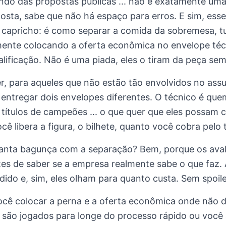
do das propostas públicas ... não é exatamente uma 
sta, sabe que não há espaço para erros. E sim, ess
capricho: é como separar a comida da sobremesa, tu
mente colocando a oferta econômica no envelope téc
lificação. Não é uma piada, eles o tiram da peça sem
, para aqueles que não estão tão envolvidos no ass
entregar dois envelopes diferentes. O técnico é que
, títulos de campeões ... o que quer que eles possam
cê libera a figura, o bilhete, quanto você cobra pelo 
tanta bagunça com a separação? Bem, porque os aval
es de saber se a empresa realmente sabe o que faz. A
ido e, sim, eles olham para quanto custa. Sem spoile
ocê colocar a perna e a oferta econômica onde não
s são jogados para longe do processo rápido ou você a