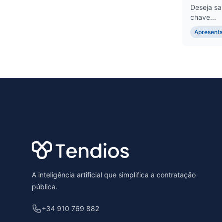
Deseja sa
chave...
Apresenta
Footer
A inteligência artificial que simplifica a contratação
pública.
+34 910 769 882