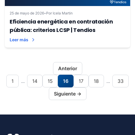
25 de mayo de 2026
•
Por Icela Martin
Eficiencia energética en contratación
pública: criterios LCSP | Tendios
Leer más
Anterior
1
...
14
15
16
17
18
...
33
Siguiente →
Footer