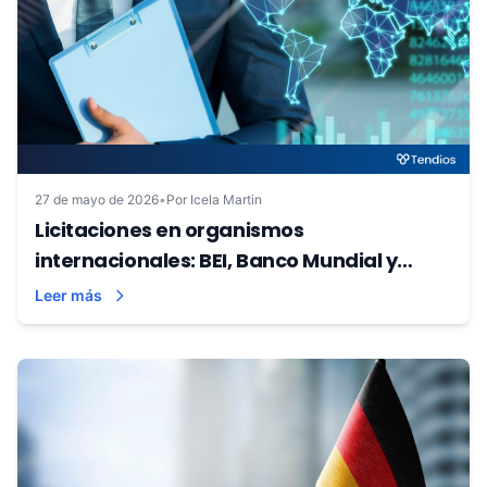
27 de mayo de 2026
•
Por Icela Martin
Licitaciones en organismos
internacionales: BEI, Banco Mundial y
UNOPS | Tendios
Leer más