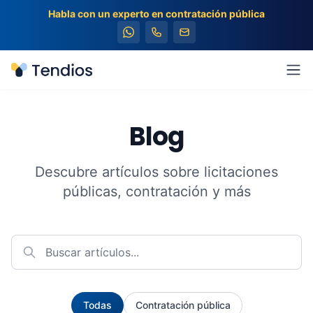
Habla con un experto en contratación pública
Tendios
Abr
Blog
Descubre artículos sobre licitaciones
públicas, contratación y más
Todas
Contratación pública