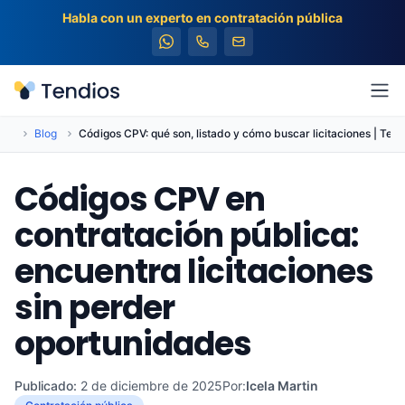
Habla con un experto en contratación pública
Tendios
Abr
cio
Blog
Códigos CPV: qué son, listado y cómo buscar licitaciones | Tend
Códigos CPV en
contratación pública:
encuentra licitaciones
sin perder
oportunidades
Publicado:
2 de diciembre de 2025
Por:
Icela Martin