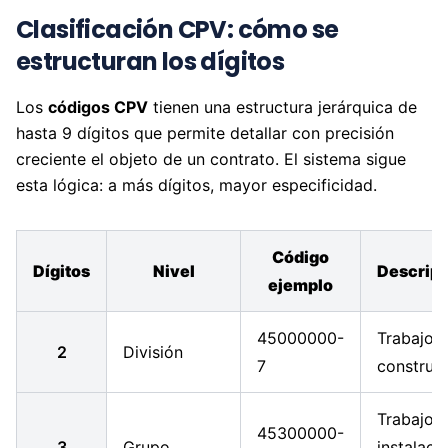
Clasificación CPV: cómo se
estructuran los dígitos
Los
códigos CPV
tienen una estructura jerárquica de
hasta 9 dígitos que permite detallar con precisión
creciente el objeto de un contrato. El sistema sigue
esta lógica: a más dígitos, mayor especificidad.
Código
Dígitos
Nivel
Descrip
ejemplo
45000000-
Trabajos
2
División
7
construc
Trabajos
45300000-
3
Grupo
instalaci