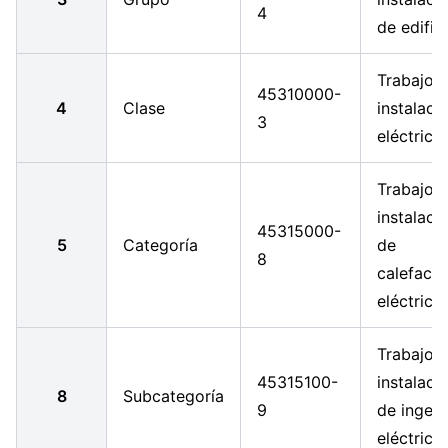
4
de edific
Trabajos
45310000-
4
Clase
instalaci
3
eléctrica
Trabajos
instalaci
45315000-
5
Categoría
de
8
calefacc
eléctrica
Trabajos
45315100-
instalaci
8
Subcategoría
9
de ingeni
eléctrica