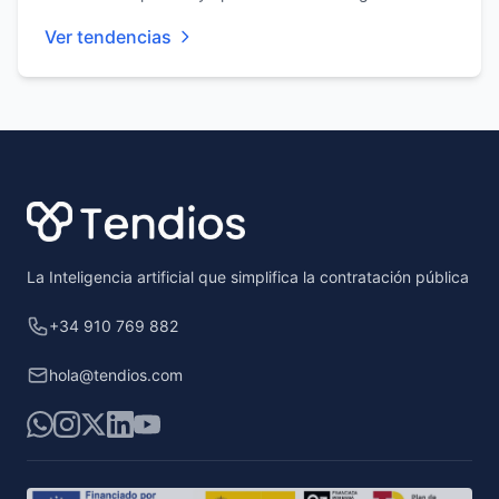
Ver tendencias
Footer
La Inteligencia artificial que simplifica la contratación pública
+34 910 769 882
hola@tendios.com
WhatsApp
Instagram
X
LinkedIn
YouTube