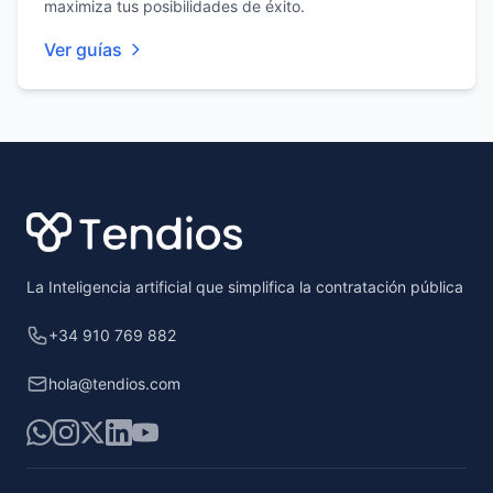
maximiza tus posibilidades de éxito.
Ver guías
Footer
La Inteligencia artificial que simplifica la contratación pública
+34 910 769 882
hola@tendios.com
WhatsApp
Instagram
X
LinkedIn
YouTube