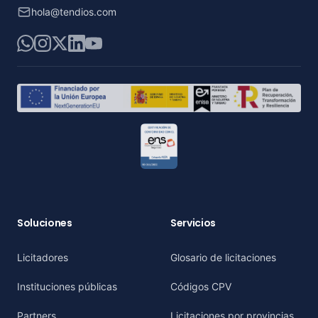
hola@tendios.com
WhatsApp
Instagram
X
LinkedIn
YouTube
Soluciones
Servicios
Licitadores
Glosario de licitaciones
Instituciones públicas
Códigos CPV
Partners
Licitaciones por provincias