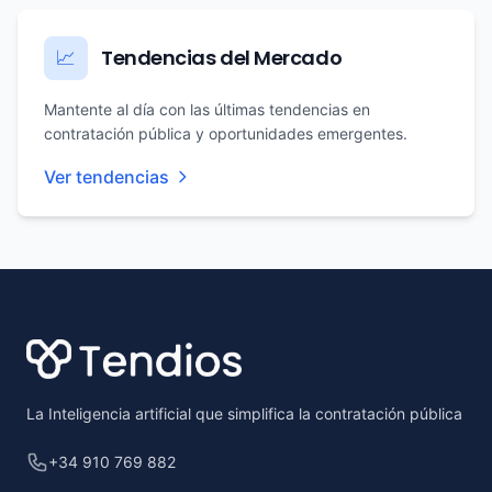
Tendencias del Mercado
📈
Mantente al día con las últimas tendencias en
contratación pública y oportunidades emergentes.
Ver tendencias
Footer
La Inteligencia artificial que simplifica la contratación pública
+34 910 769 882