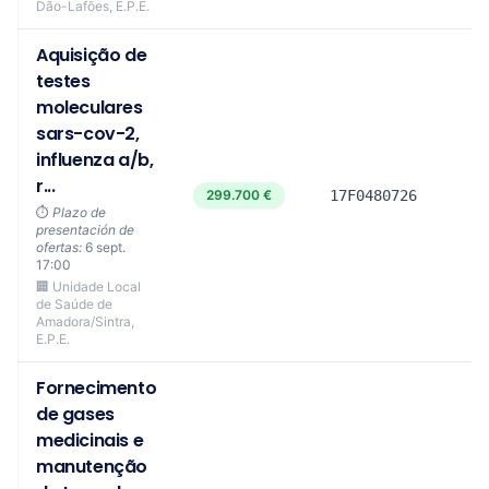
Dão-Lafões, E.P.E.
Aquisição de
testes
moleculares
sars-cov-2,
influenza a/b,
r...
299.700 €
17F0480726
⏱️
Plazo de
presentación de
ofertas:
6 sept.
17:00
🏢 Unidade Local
de Saúde de
Amadora/Sintra,
E.P.E.
Fornecimento
de gases
medicinais e
manutenção