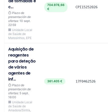
de tomadas e
704.978,66
c...
CPI15252026
€
⏱️
Plazo de
presentación de
ofertas:
10 sept.
22:59
🏢 Unidade Local
de Saúde de
Matosinhos, EPE
Aquisição de
reagentes
para deteção
de vários
agentes de
inf...
361.405 €
17F0462526
⏱️
Plazo de
presentación de
ofertas:
5 sept.
16:00
🏢 Unidade Local
de Saúde de
Amadora/Sintra,