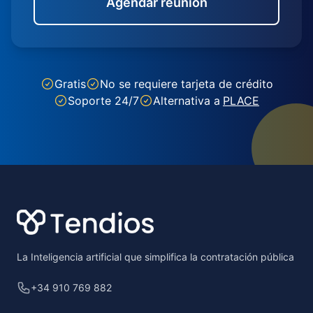
Agendar reunión
Gratis
No se requiere tarjeta de crédito
Soporte 24/7
Alternativa a
PLACE
Footer
La Inteligencia artificial que simplifica la contratación pública
+34 910 769 882