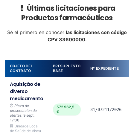
💊 Últimas licitaciones para
Productos farmacéuticos
Sé el primero en conocer
las licitaciones con código
CPV 33600000.
OBJETO DEL
PRESUPUESTO
Nº EXPEDIENTE
D
CONTRATO
BASE
Aquisição de
diverso
medicamento
⏱️
Plazo de
572.962,5
31/07211/2026
presentación de
€
ofertas:
9 sept.
17:00
🏢 Unidade Local
de Saúde de Viseu