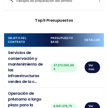
🔨
1
Trabajos de preparación del terreno
Top 5 Presupuestos
OBJETO DEL
PRESUPUESTO
DETALLES
CONTRATO
BASE
Servicios de
conservación y
mantenimiento de
37.272.095,66
Ver
las
€
más
infraestructuras
verdes de la c...
Operación de
préstamo a largo
plazo para la
6.941.278,75
Ver