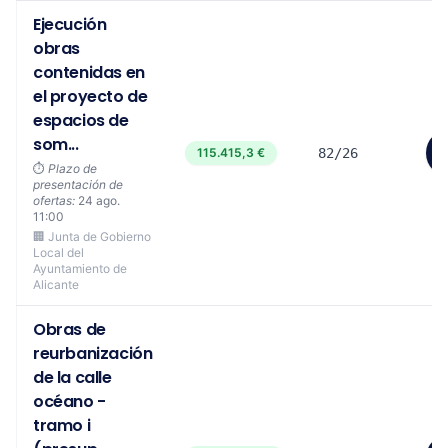
Ejecución
obras
contenidas en
el proyecto de
espacios de
som...
115.415,3 €
82/26
⏱️
Plazo de
presentación de
ofertas:
24 ago.
11:00
🏢 Junta de Gobierno
Local del
Ayuntamiento de
Alicante
Obras de
reurbanización
de la calle
océano -
tramo i