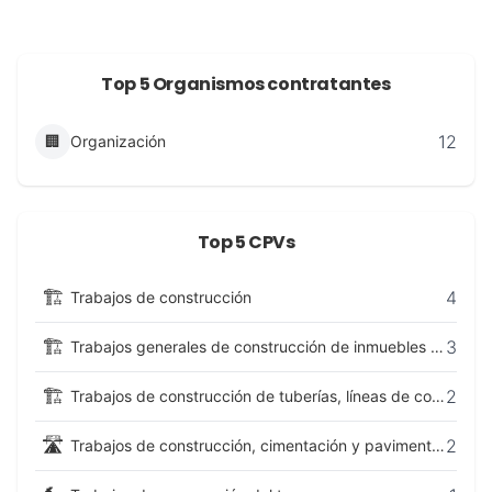
Top 5 Organismos contratantes
12
🏢
Organización
Top 5 CPVs
🏗️
4
Trabajos de construcción
🏗️
3
Trabajos generales de construcción de inmuebles y obras de ingeniería civil
🏗️
2
Trabajos de construcción de tuberías, líneas de comunicación y líneas de conducción eléctrica, de autopistas, carreteras, aeródromos y vías férreas; trabajos de explanación
🛣️
2
Trabajos de construcción, cimentación y pavimentación de autopistas y carreteras