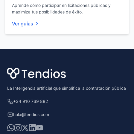
Aprende cómo participar en licitaciones públicas y
maximiza tus posibilidades de éxito.
Ver guías
Footer
La Inteligencia artificial que simplifica la contratación pública
+34 910 769 882
hola@tendios.com
WhatsApp
Instagram
X
LinkedIn
YouTube