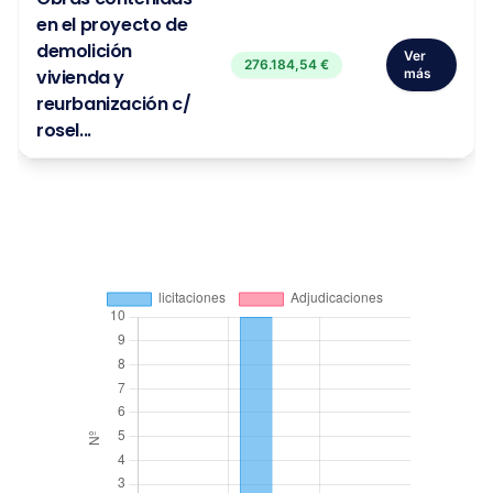
en el proyecto de
demolición
Ver
276.184,54 €
vivienda y
más
reurbanización c/
rosel...