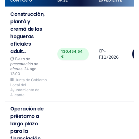
CONTRATO
BASE
EXPEDIENTE
Construcción,
plantà y
cremà de las
hogueras
oficiales
adult...
CP-
130.454,54
€
FI1/2026
⏱️
Plazo de
presentación de
ofertas:
24 ago.
12:00
🏢 Junta de Gobierno
Local del
Ayuntamiento de
Alicante
Operación de
préstamo a
largo plazo
para la
financiación