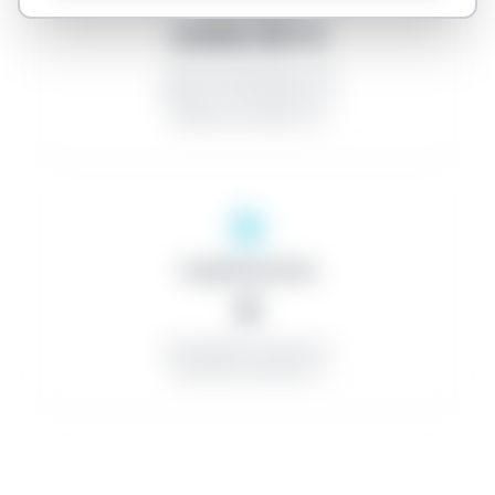
3.910.707 €
Tasa de descuento: 0%
Número de licitadores: 0
Número de lotes: 2,3
Organizaciones
0
Contratistas exitosos: 0
Contratos menores: 0