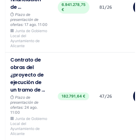
6.941.278,75
de ...
81/26
€
⏱️
Plazo de
presentación de
ofertas:
17 ago. 11:00
🏢 Junta de Gobierno
Local del
Ayuntamiento de
Alicante
Contrato de
obras del
¿proyecto de
ejecución de
un tramo de ...
182.791,64 €
47/26
⏱️
Plazo de
presentación de
ofertas:
24 ago.
11:00
🏢 Junta de Gobierno
Local del
Ayuntamiento de
Alicante