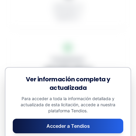
Publicados: 12
En proceso: 11
Desiertos: 0
Presupuestos
46.928.481 €
Ver información completa y
Adjudicado: 0 €
actualizada
Contratos menores: 0 €
Valor estimado: 64.136.546 €
Para acceder a toda la información detallada y
actualizada de esta licitación, accede a nuestra
plataforma Tendios.
Acceder a Tendios
Promedios