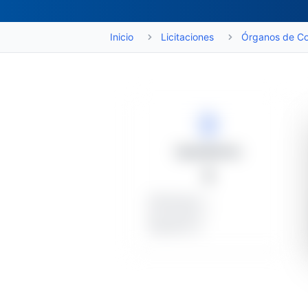
Inicio
Licitaciones
Órganos de Co
Expedientes
1
Publicados: 1
En proceso: 1
Desiertos: 0