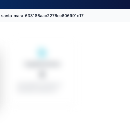
-de-santa-mara-633186aac2276ec606991e17
Organizaciones
0
Contratistas exitosos: 0
Contratos menores: 0