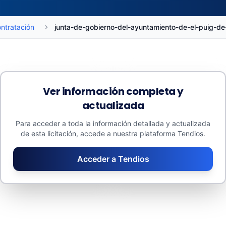
ntratación
junta-de-gobierno-del-ayuntamiento-de-el-puig
Ver información completa y
actualizada
Presupuestos
Promedios
Para acceder a toda la información detallada y actualizada
218.412 €
218.412 €
de esta licitación, accede a nuestra plataforma Tendios.
Adjudicado: 0 €
Tasa de descuento: 0%
Contratos menores: 0 €
Número de licitadores: 0
Acceder a Tendios
Valor estimado: 218.412 €
Número de lotes: 2,0