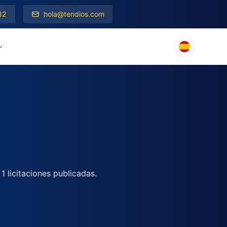
82
hola@tendios.com
n
 licitaciones publicadas.