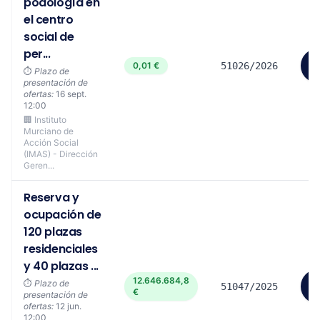
podología en
el centro
social de
per...
V
0,01 €
51026/2026
⏱️
Plazo de
m
presentación de
ofertas:
16 sept.
12:00
🏢 Instituto
Murciano de
Acción Social
(IMAS) - Dirección
Geren...
Reserva y
ocupación de
120 plazas
residenciales
y 40 plazas ...
12.646.684,8
V
⏱️
Plazo de
51047/2025
€
m
presentación de
ofertas:
12 jun.
12:00