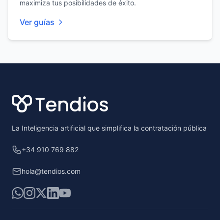
maximiza tus posibilidades de éxito.
Ver guías
Footer
La Inteligencia artificial que simplifica la contratación pública
+34 910 769 882
hola@tendios.com
WhatsApp
Instagram
X
LinkedIn
YouTube