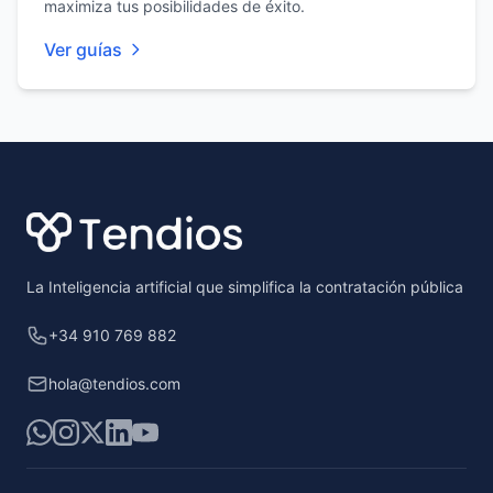
maximiza tus posibilidades de éxito.
Ver guías
Footer
La Inteligencia artificial que simplifica la contratación pública
+34 910 769 882
hola@tendios.com
WhatsApp
Instagram
X
LinkedIn
YouTube