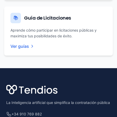
Guía de Licitaciones
📚
Aprende cómo participar en licitaciones públicas y
maximiza tus posibilidades de éxito.
Ver guías
Footer
La Inteligencia artificial que simplifica la contratación pública
+34 910 769 882