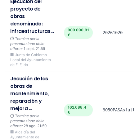
Ejecución del
proyecto de
obras
denominado:
infraestructuras...
909.090,91
20261020
€
⏱️
Termine per la
presentazione delle
offerte:
1 sept. 21:59
🏢 Junta de Gobierno
Local del Ayuntamiento
de El Ejido
Jecución de las
obras de
mantenimiento,
reparación y
mejora ...
162.688,4
9050PASAsfalta
€
⏱️
Termine per la
presentazione delle
offerte:
28 ago. 21:59
🏢 Alcaldía del
Ayuntamiento de