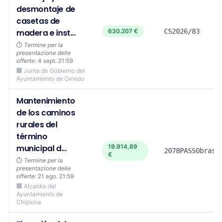
desmontaje de
casetas de
madera e inst...
630.207 €
CS2026/83
⏱️
Termine per la
presentazione delle
offerte:
4 sept. 21:59
🏢 Junta de Gobierno del
Ayuntamiento de Oviedo
Mantenimiento
de los caminos
rurales del
término
municipal d...
19.914,89
2078PASSObrasB
€
⏱️
Termine per la
presentazione delle
offerte:
21 ago. 21:59
🏢 Alcaldía del
Ayuntamiento de
Chipiona