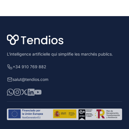
Footer
L'intelligence artificielle qui simplifie les marchés publics.
+34 910 769 882
salut@tendios.com
WhatsApp
Instagram
X
LinkedIn
YouTube