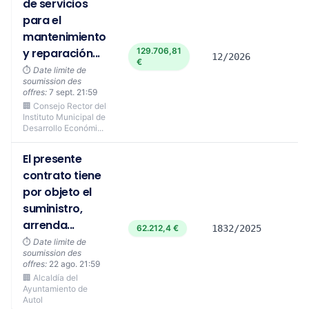
de servicios
para el
mantenimiento
y reparación...
129.706,81
12/2026
€
⏱️
Date limite de
soumission des
offres:
7 sept. 21:59
🏢 Consejo Rector del
Instituto Municipal de
Desarrollo Económi...
El presente
contrato tiene
por objeto el
suministro,
arrenda...
62.212,4 €
1832/2025
⏱️
Date limite de
soumission des
offres:
22 ago. 21:59
🏢 Alcaldía del
Ayuntamiento de
Autol