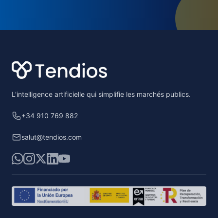
Footer
L'intelligence artificielle qui simplifie les marchés publics.
+34 910 769 882
salut@tendios.com
WhatsApp
Instagram
X
LinkedIn
YouTube