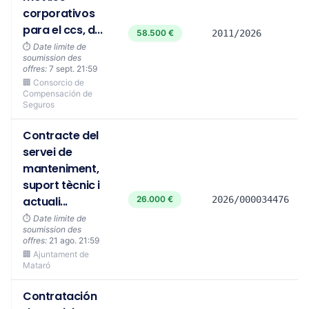
corporativos
para el ccs, d...
58.500 €
2011/2026
⏱️
Date limite de
soumission des
offres:
7 sept. 21:59
🏢 Consorcio de
Compensación de
Seguros
Contracte del
servei de
manteniment,
suport tècnic i
actuali...
26.000 €
2026/000034476
⏱️
Date limite de
soumission des
offres:
21 ago. 21:59
🏢 Ajuntament de
Mataró
Contratación