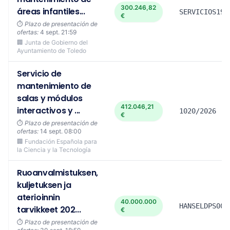
300.246,82
áreas infantiles...
SERVICIOS19/
€
⏱️
Plazo de presentación de
ofertas:
4 sept. 21:59
🏢 Junta de Gobierno del
Ayuntamiento de Toledo
Servicio de
mantenimiento de
salas y módulos
412.046,21
interactivos y ...
1020/2026
€
⏱️
Plazo de presentación de
ofertas:
14 sept. 08:00
🏢 Fundación Española para
la Ciencia y la Tecnología
Ruoanvalmistuksen,
kuljetuksen ja
aterioinnin
40.000.000
HANSELDPS008
tarvikkeet 202...
€
⏱️
Plazo de presentación de