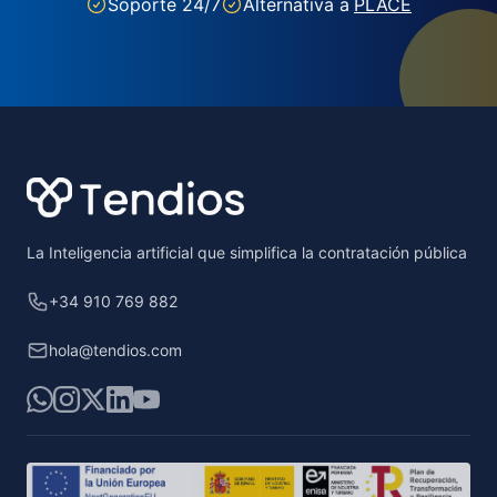
Soporte 24/7
Alternativa a
PLACE
Footer
La Inteligencia artificial que simplifica la contratación pública
+34 910 769 882
hola@tendios.com
WhatsApp
Instagram
X
LinkedIn
YouTube