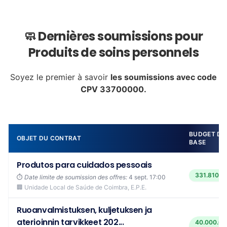
🧼 Dernières soumissions pour
Produits de soins personnels
Soyez le premier à savoir
les soumissions avec code
CPV 33700000.
BUDGET DE
OBJET DU CONTRAT
BASE
Produtos para cuidados pessoais
331.810,5
⏱️
Date limite de soumission des offres:
4 sept. 17:00
🏢 Unidade Local de Saúde de Coimbra, E.P.E.
Ruoanvalmistuksen, kuljetuksen ja
aterioinnin tarvikkeet 202...
40.000.00