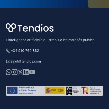
Footer
L'intelligence artificielle qui simplifie les marchés publics.
+34 910 769 882
salut@tendios.com
WhatsApp
Instagram
X
LinkedIn
YouTube