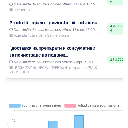
€
⏱️
Date limite de soumission des offres:
30 sept. 18:59
🏢 Hansel Oy
Prodotti_igiene_paziente_iii_edizione
4.461.893
⏱️
Date limite de soumission des offres:
18 sept. 16:00
€
🏢 Azienda Tutela della Salute Liguria
"доставка на препарати и консумативи
за почистване на подвиж...
354.727,7
⏱️
Date limite de soumission des offres:
8 sept. 21:59
🏢 "БДЖ-ПЪТНИЧЕСКИ ПРЕВОЗИ" съкратено "БДЖ
- ПП" ЕООД