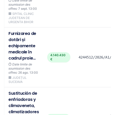
⏱️
Date limite de
soumission des
offres:
7 sept. 13:00
🏢 SPITAL CLINIC
JUDETEAN DE
URGENTA BIHOR
Furnizarea de
dotări și
echipamente
medicale în
4.140.430
cadrul proie...
4244512/2026/A1/S
€
⏱️
Date limite de
soumission des
offres:
26 ago. 13:00
🏢 JUDEȚUL
SUCEAVA
Sustitución de
enfriadoras y
climaveneta,
climatizadores