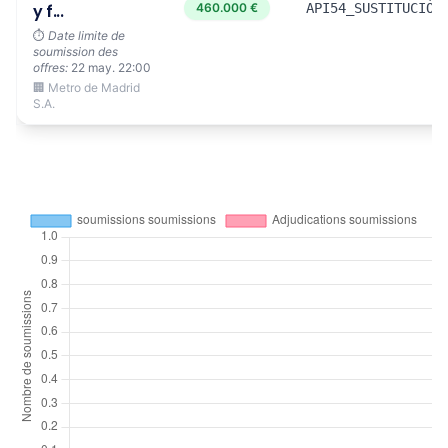
y f...
460.000 €
API54_SUSTITUCIÓN
⏱️
Date limite de
soumission des
offres:
22 may. 22:00
🏢 Metro de Madrid
S.A.