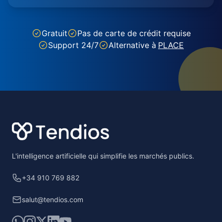
Gratuit
Pas de carte de crédit requise
Support 24/7
Alternative à
PLACE
Footer
L'intelligence artificielle qui simplifie les marchés publics.
+34 910 769 882
salut@tendios.com
WhatsApp
Instagram
X
LinkedIn
YouTube