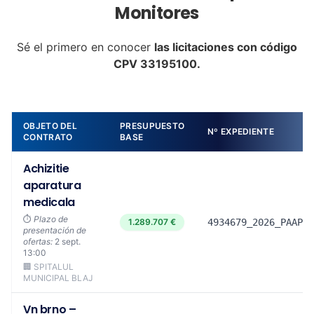
Monitores
Sé el primero en conocer
las licitaciones con código
CPV 33195100.
OBJETO DEL
PRESUPUESTO
Nº EXPEDIENTE
CONTRATO
BASE
Achizitie
aparatura
medicala
⏱️
Plazo de
1.289.707 €
4934679_2026_PAAPD1
presentación de
ofertas:
2 sept.
13:00
🏢 SPITALUL
MUNICIPAL BLAJ
Vn brno –