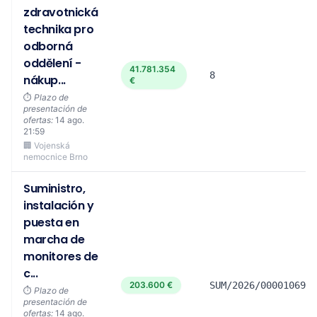
zdravotnická
technika pro
odborná
oddělení -
41.781.354
8
nákup...
€
⏱️
Plazo de
presentación de
ofertas:
14 ago.
21:59
🏢 Vojenská
nemocnice Brno
Suministro,
instalación y
puesta en
marcha de
monitores de
c...
203.600 €
SUM/2026/0000106904
⏱️
Plazo de
presentación de
ofertas:
14 ago.