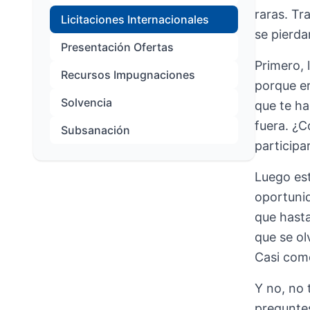
raras. Tr
Licitaciones Internacionales
se pierda
Presentación Ofertas
Primero, 
Recursos Impugnaciones
porque er
Solvencia
que te ha
fuera. ¿
Subsanación
participa
Luego est
oportunid
que hasta
que se ol
Casi como
Y no, no 
preguntes