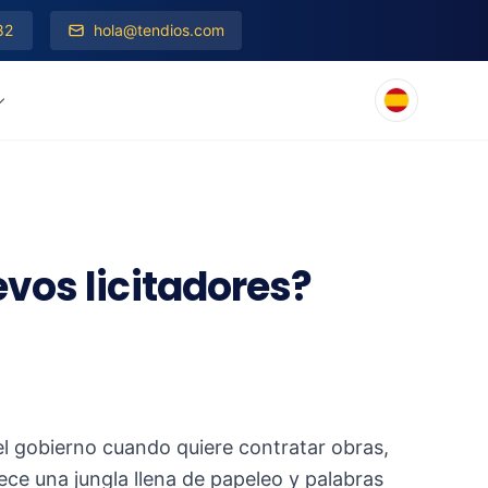
82
hola@tendios.com
vos licitadores?
el gobierno cuando quiere contratar obras,
ece una jungla llena de papeleo y palabras