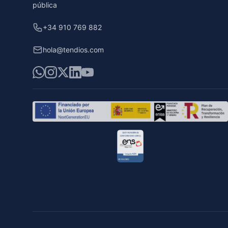
pública
+34 910 769 882
hola@tendios.com
WhatsApp
Instagram
X
LinkedIn
YouTube