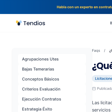
Habla con un experto en contrat
Tendios
B
Faqs
/
¿
Agrupaciones Utes
¿Qué
Bajas Temerarias
Licitacion
Conceptos Básicos
Publicad
Criterios Evaluación
Ejecución Contratos
Las licit
Estrategia Éxito
servicios