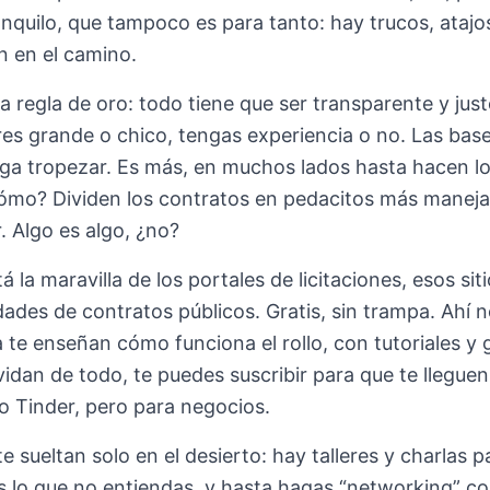
anquilo, que tampoco es para tanto: hay trucos, ataj
n en el camino.
la regla de oro: todo tiene que ser transparente y jus
es grande o chico, tengas experiencia o no. Las bases 
ga tropezar. Es más, en muchos lados hasta hacen l
Cómo? Dividen los contratos en pedacitos más maneja
r. Algo es algo, ¿no?
á la maravilla de los portales de licitaciones, esos 
ades de contratos públicos. Gratis, sin trampa. Ahí no s
 te enseñan cómo funciona el rollo, con tutoriales y g
vidan de todo, te puedes suscribir para que te lleguen
 Tinder, pero para negocios.
te sueltan solo en el desierto: hay talleres y charlas
 lo que no entiendas, y hasta hagas “networking” con