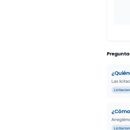
Pregunta
¿Quiéne
Las licit
Licitacio
¿Cómo s
Arreglémo
Licitacio