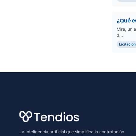
¿Qué e
Mira, un 
d...
Licitacio
Footer
La Inteligencia artificial que simplifica la contratación