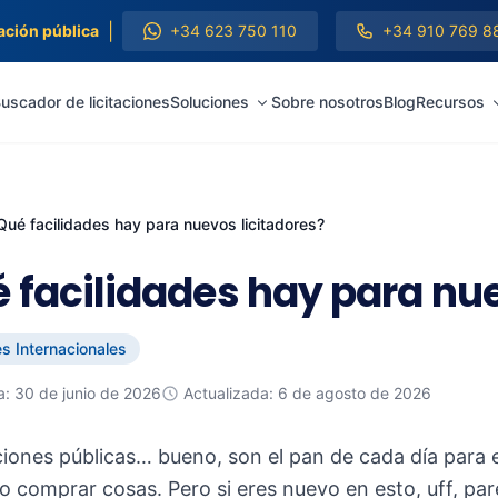
|
ación pública
+34 623 750 110
+34 910 769 8
uscador de licitaciones
Soluciones
Sobre nosotros
Blog
Recursos
Qué facilidades hay para nuevos licitadores?
 facilidades hay para nue
es Internacionales
a: 30 de junio de 2026
Actualizada: 6 de agosto de 2026
aciones públicas… bueno, son el pan de cada día para 
 o comprar cosas. Pero si eres nuevo en esto, uff, par