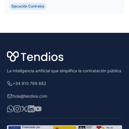
encanta tener mil n...
Ejecución Contratos
Footer
La Inteligencia artificial que simplifica la contratación pública
+34 910 769 882
hola@tendios.com
WhatsApp
Instagram
X
LinkedIn
YouTube