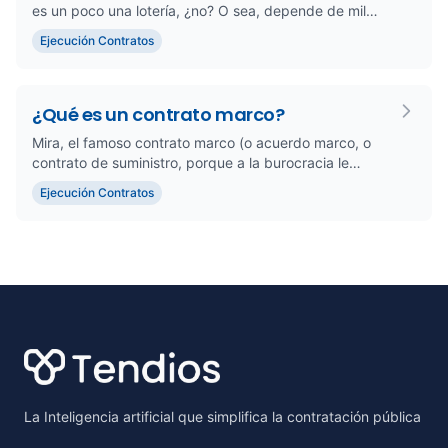
es un poco una lotería, ¿no? O sea, depende de mil
cosas: el tipo de ...
Ejecución Contratos
¿Qué es un contrato marco?
Mira, el famoso contrato marco (o acuerdo marco, o
contrato de suministro, porque a la burocracia le
encanta tener mil n...
Ejecución Contratos
Footer
La Inteligencia artificial que simplifica la contratación pública