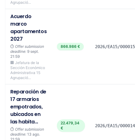
Agrupació...
Acuerdo
marco
apartamentos
2027
⏱️
Offer submission
866.986 €
2026/EA15/00001581
deadline:
9 sept.
21:59
🏢 Jefatura de la
Sección Económico
Administrativa 15
Agrupació...
Reparación de
17 armarios
empotrados,
ubicados en
las habita...
22.479,34
2026/EA15/00001441
€
⏱️
Offer submission
deadline:
13 ago.
21:59