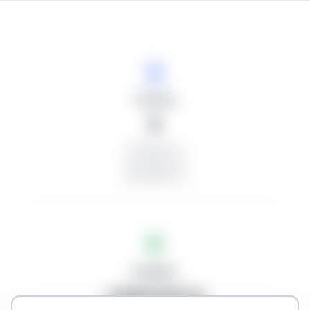
Tenders
8
Published: 8
In progress: 8
Unawarded: 0
Budgets
1.820.033 €