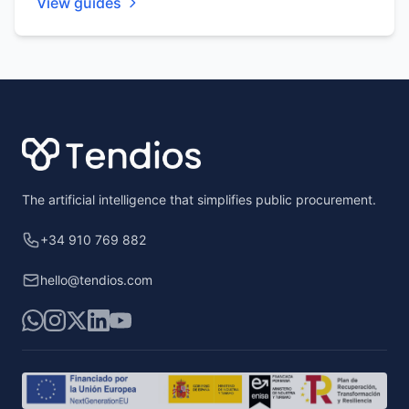
View guides
Footer
The artificial intelligence that simplifies public procurement.
+34 910 769 882
hello@tendios.com
WhatsApp
Instagram
X
LinkedIn
YouTube