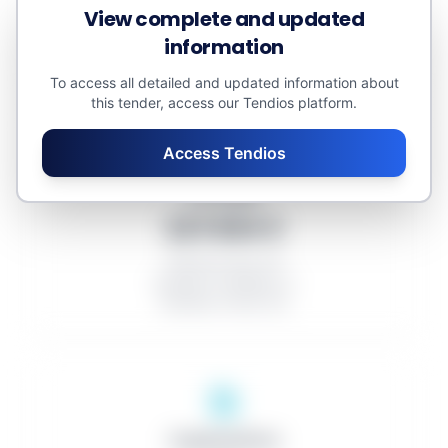
View complete and updated
Awarded amount: 0 €
Minor contracts: 0 €
information
Estimated value: 2.449.052 €
To access all detailed and updated information about
this tender, access our Tendios platform.
Access Tendios
Averages
227.504 €
Discount rate: 0%
Number of bidders: 0
Number of lots: 6,0
Organizations