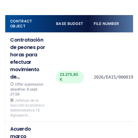
CONTRACT
BASE BUDGET
FILE NUMBER
OBJECT
Contratación
de peones por
horas para
efectuar
movimiento
23.275,85
de...
2026/EA15/00001965
€
⏱️
Offer submission
deadline:
8 sept.
21:59
🏢 Jefatura de la
Sección Económico
Administrativa 15
Agrupació...
Acuerdo
marco