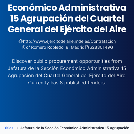
Económico Administrativa
15 Agrupación del Cuartel
General del Ejército del Aire
http://www.ejercitodelaire.mde.es/Contratacion
c/ Romero Robledo, 8, Madrid
S2830149G
Discover public procurement opportunities from
Jefatura de la Sección Económico Administrativa 15
Agrupación del Cuartel General del Ejército del Aire.
Currently has 8 published tenders.
horities
Jefatura de la Sección Económico Administrativa 15 Agrupación del 