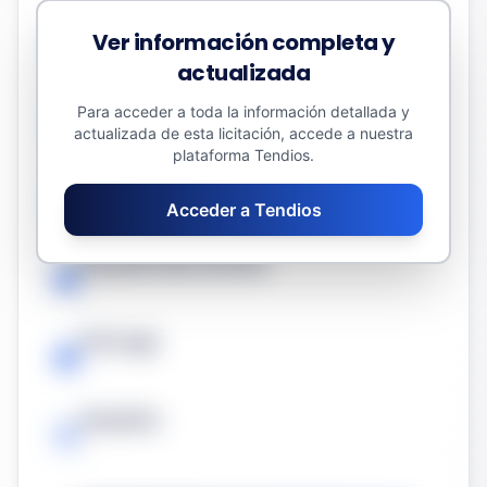
Presupuesto sin impuestos
Ver información completa y
263.839,88 €
actualizada
Valor estimado del contrato
Para acceder a toda la información detallada y
actualizada de esta licitación, accede a nuestra
263.839,88 €
plataforma Tendios.
Fecha límite
Acceder a Tendios
-
Duración del contrato
-
Prórroga
-
Garantía
-