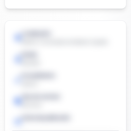
Localización:
Madrid, Comunidad de Madrid, España
Estado
Resuelta
Procedimiento
Abierto
Tipo de contrato
Servicios
Fecha de publicación
-