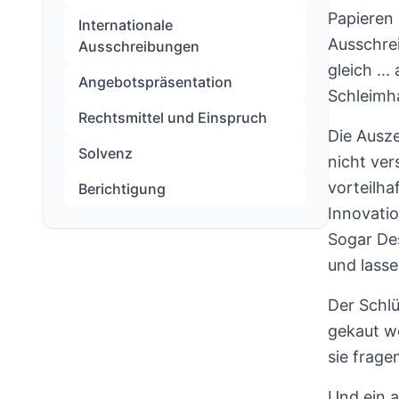
Papieren 
Internationale
Ausschrei
Ausschreibungen
gleich ..
Angebotspräsentation
Schleimh
Rechtsmittel und Einspruch
Die Ausze
Solvenz
nicht ver
vorteilha
Berichtigung
Innovatio
Sogar Des
und lasse
Der Schl
gekaut we
sie frage
Und ein a