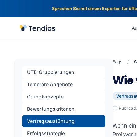
Sprechen Sie mit einem Experten für öff
Tendios
Au
Faqs
/
W
UTE-Gruppierungen
Wie 
Temeräre Angebote
Vertragsa
Grundkonzepte
Publicad
Bewertungskriterien
Vertragsausführung
Wenn ein
Erfolgsstrategie
Preisverh