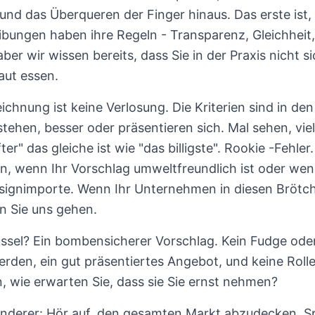
und das Überqueren der Finger hinaus. Das erste ist, w
bungen haben ihre Regeln - Transparenz, Gleichheit
. aber wir wissen bereits, dass Sie in der Praxis nicht 
aut essen.
ichnung ist keine Verlosung. Die Kriterien sind in den
stehen, besser oder präsentieren sich. Mal sehen, vi
fter" das gleiche ist wie "das billigste". Rookie -Fehl
n, wenn Ihr Vorschlag umweltfreundlich ist oder wenn
ignimporte. Wenn Ihr Unternehmen in diesen Brötchen
n Sie uns gehen.
üssel? Ein bombensicherer Vorschlag. Kein Fudge od
rden, ein gut präsentiertes Angebot, und keine Roll
n, wie erwarten Sie, dass sie Sie ernst nehmen?
nderer: Hör auf, den gesamten Markt abzudecken. Spe