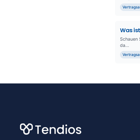
Vertragsa
Was is
Schauen S
da...
Vertragsa
Footer