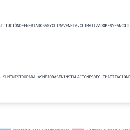
STITUCIÓNDEENFRIADORASYCLIMAVENETA,CLIMATIZADORESYFANCOI
5_SUMINISTROPARALASMEJORASENINSTALACIONESDECLIMATIZACIÓN