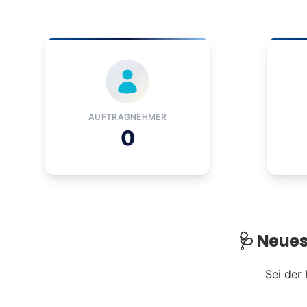
AUFTRAGNEHMER
0
🩺 Neue
Sei der 