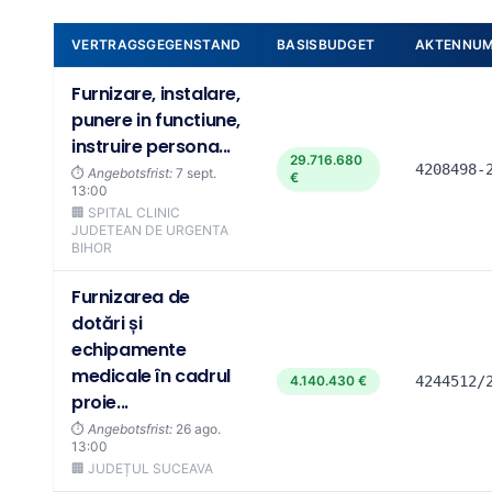
VERTRAGSGEGENSTAND
BASISBUDGET
AKTENNU
Furnizare, instalare,
punere in functiune,
instruire persona...
29.716.680
4208498-
⏱️
Angebotsfrist:
7 sept.
€
13:00
🏢 SPITAL CLINIC
JUDETEAN DE URGENTA
BIHOR
Furnizarea de
dotări și
echipamente
medicale în cadrul
4.140.430 €
4244512/
proie...
⏱️
Angebotsfrist:
26 ago.
13:00
🏢 JUDEȚUL SUCEAVA