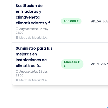
Sustitución de
enfriadoras y
climaveneta,
460.000 €
API54_SU
climatizadores y f...
⏱️
Angebotsfrist:
22 may.
22:00
🏢 Metro de Madrid S.A.
Suministro para las
mejoras en
instalaciones de
1.164.414,11
API41202
climatizació...
€
⏱️
Angebotsfrist:
28 abr.
22:00
🏢 Metro de Madrid S.A.