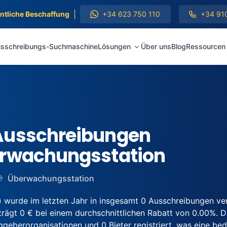
|
entliche Beschaffung
+34 623 750 110
+34 91
sschreibungs-Suchmaschine
Lösungen
Über uns
Blog
Ressourcen
Ausschreibungen
erwachungsstation
Überwachungsstation
 wurde im letzten Jahr in insgesamt 0 Ausschreibungen v
ägt 0 € bei einem durchschnittlichen Rabatt von 0.00%. Die
berorganisationen und 0 Bieter registriert, was eine bede