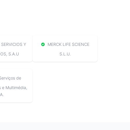
SERVICIOS Y
MERCK LIFE SCIENCE
S, S.A.U
S.L.U.
Serviços de
e Multimédia,
A.