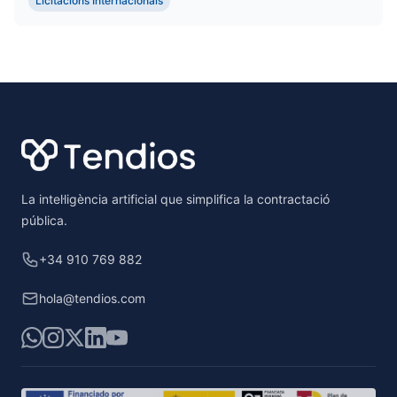
Licitacions Internacionals
Footer
La intel·ligència artificial que simplifica la contractació
pública.
+34 910 769 882
hola@tendios.com
WhatsApp
Instagram
X
LinkedIn
YouTube