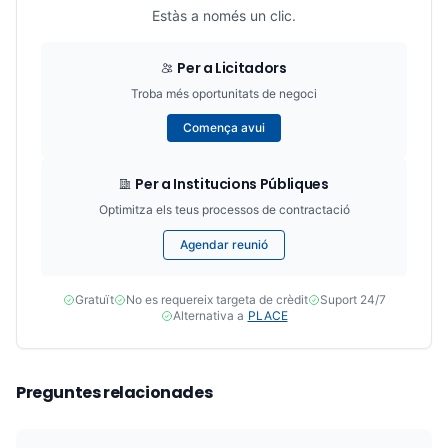
Estàs a només un clic.
Per a Licitadors
Troba més oportunitats de negoci
Comença avui
Per a Institucions Públiques
Optimitza els teus processos de contractació
Agendar reunió
Gratuït
No es requereix targeta de crèdit
Suport 24/7
Alternativa a
PLACE
Preguntes relacionades