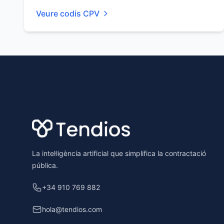
Veure codis CPV
Footer
La intel·ligència artificial que simplifica la contractació
pública.
+34 910 769 882
hola@tendios.com