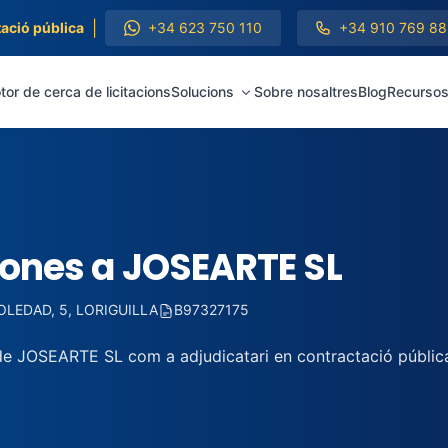
|
ació pública
+34 623 750 110
+34 910 769 88
or de cerca de licitacions
Solucions
Sobre nosaltres
Blog
Recurso
iones a JOSEARTE SL
OLEDAD, 5, LORIGUILLA
B97327175
 de JOSEARTE SL com a adjudicatari en contractació públic