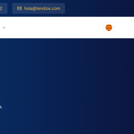
2
hola@tendios.com
s
a.