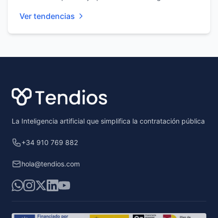
Ver tendencias
Footer
La Inteligencia artificial que simplifica la contratación pública
+34 910 769 882
hola@tendios.com
WhatsApp
Instagram
X
LinkedIn
YouTube