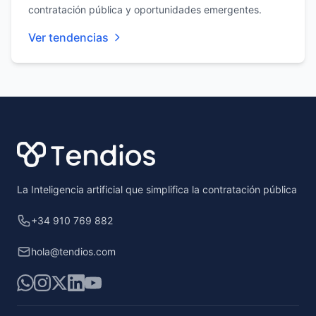
contratación pública y oportunidades emergentes.
Ver tendencias
Footer
La Inteligencia artificial que simplifica la contratación pública
+34 910 769 882
hola@tendios.com
WhatsApp
Instagram
X
LinkedIn
YouTube