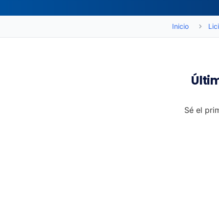
Inicio
Lic
Últi
Sé el pri