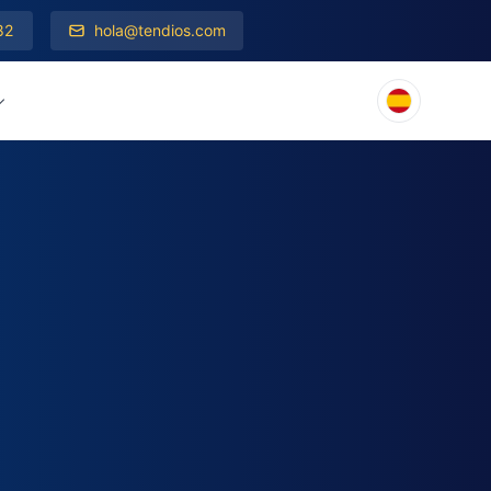
82
hola@tendios.com