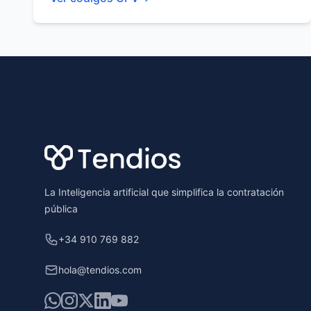
Footer
La Inteligencia artificial que simplifica la contratación
pública
+34 910 769 882
hola@tendios.com
WhatsApp
Instagram
X
LinkedIn
YouTube