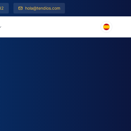
82
hola@tendios.com