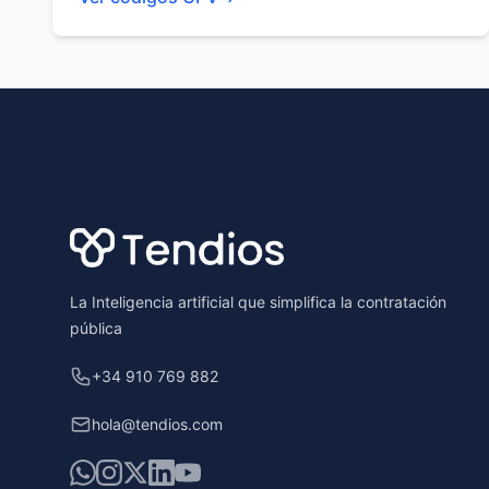
Footer
La Inteligencia artificial que simplifica la contratación
pública
+34 910 769 882
hola@tendios.com
WhatsApp
Instagram
X
LinkedIn
YouTube