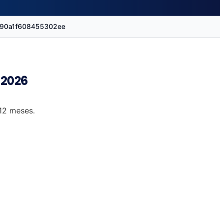
d690a1f608455302ee
 2026
 12 meses.