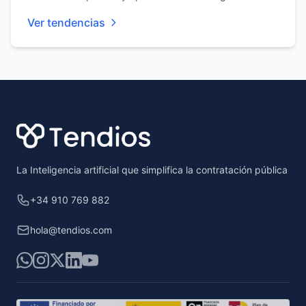
Ver tendencias
Footer
La Inteligencia artificial que simplifica la contratación pública
+34 910 769 882
hola@tendios.com
WhatsApp
Instagram
X
LinkedIn
YouTube