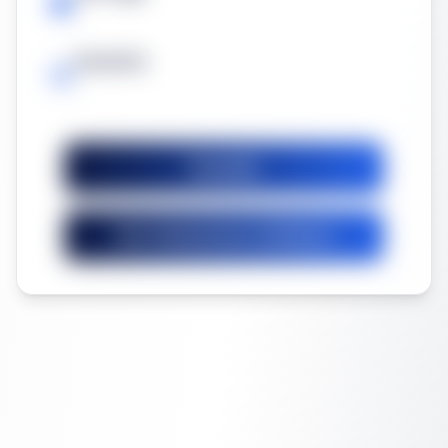
-
Garantía
-
Guardar
Ver licitaciones similares