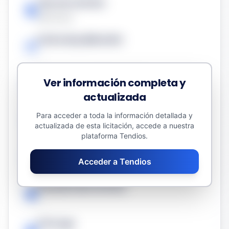
Tipo de contrato
Servicios
Fecha de publicación
-
Presupuesto sin impuestos
Ver información completa y
1850,00 €
actualizada
Valor estimado del contrato
Para acceder a toda la información detallada y
actualizada de esta licitación, accede a nuestra
1850,00 €
plataforma Tendios.
Fecha límite
Acceder a Tendios
-
Duración del contrato
-
Prórroga