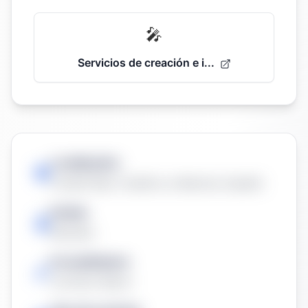
🎤
Servicios de creación e i...
Localización:
Ciudad Real, Castilla-La Mancha, España
Estado
Resuelta
Procedimiento
Contrato Menor