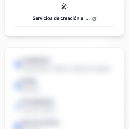
🎤
Servicios de creación e i...
Localización:
Ciudad Real, Castilla-La Mancha, España
Estado
Resuelta
Procedimiento
Contrato Menor
Tipo de contrato