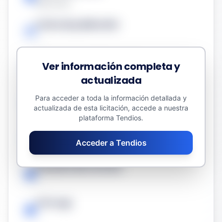
Servicios
Fecha de publicación
-
Presupuesto sin impuestos
Ver información completa y
2400,00 €
actualizada
Valor estimado del contrato
Para acceder a toda la información detallada y
actualizada de esta licitación, accede a nuestra
2400,00 €
plataforma Tendios.
Fecha límite
Acceder a Tendios
-
Duración del contrato
-
Prórroga
-