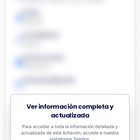
Estado
Resuelta
Procedimiento
Abierto
Tipo de contrato
Suministros
Fecha de publicación
-
Presupuesto sin impuestos
Ver información completa y
579.861,98 €
actualizada
Valor estimado del contrato
Para acceder a toda la información detallada y
actualizada de esta licitación, accede a nuestra
753.820,58 €
plataforma Tendios.