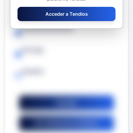
Fecha límite
Acceder a Tendios
-
Duración del contrato
-
Prórroga
-
Garantía
-
Guardar
Ver licitaciones similares