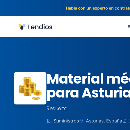
Habla con un experto en contrat
Tendios
B
Material mé
para Asturi
Resuelta
Suministros
Asturias, España