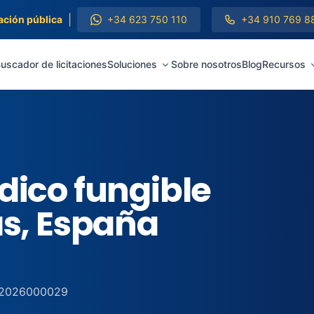
|
ación pública
+34 623 750 110
+34 910 769 8
uscador de licitaciones
Soluciones
Sobre nosotros
Blog
Recursos
dico fungible
as, España
2026000029