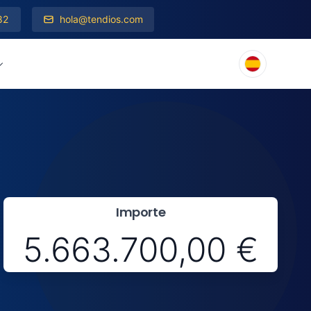
82
hola@tendios.com
Importe
5.663.700,00 €