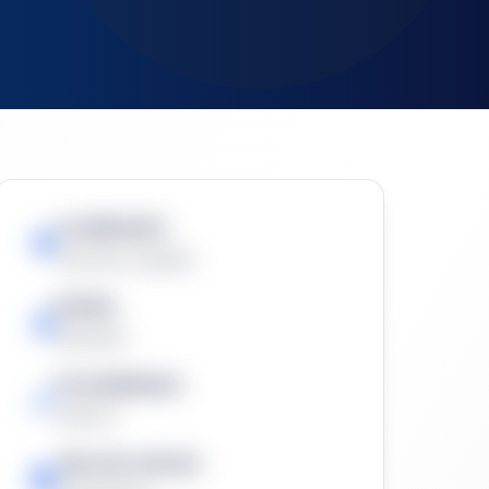
Localización:
Asturias, España
Estado
Resuelta
Procedimiento
Abierto
Tipo de contrato