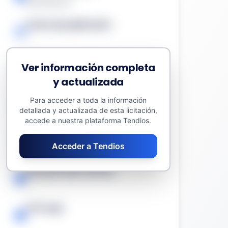
Suministros
Fecha de publicación
-
Presupuesto sin impuestos
Ver información completa
3.906.000,00 €
y actualizada
Valor estimado del contrato
Para acceder a toda la información
detallada y actualizada de esta licitación,
5.663.700,00 €
accede a nuestra plataforma Tendios.
Fecha límite
Acceder a Tendios
-
Duración del contrato
-
Prórroga
-