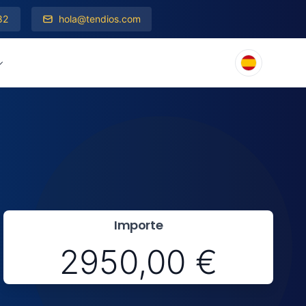
82
hola@tendios.com
Importe
2950,00 €