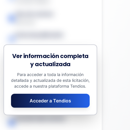
Contrato Menor
Tipo de contrato
Servicios
Fecha de publicación
-
Ver información completa
Presupuesto sin impuestos
y actualizada
2950,00 €
Para acceder a toda la información
Valor estimado del contrato
detallada y actualizada de esta licitación,
2950,00 €
accede a nuestra plataforma Tendios.
Fecha límite
Acceder a Tendios
-
Duración del contrato
-