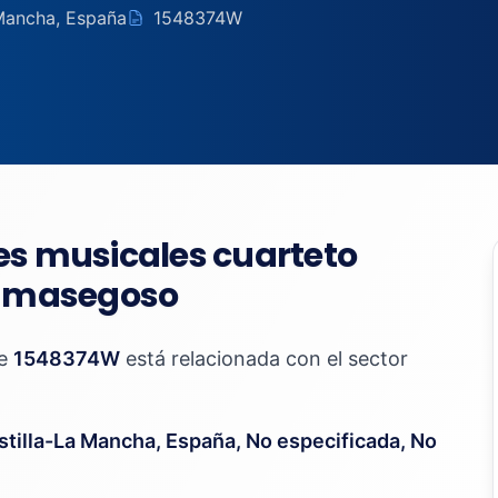
 Mancha, España
1548374W
es musicales cuarteto
en masegoso
te
1548374W
está relacionada con el sector
stilla-La Mancha, España, No especificada, No