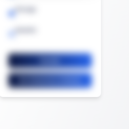
Prórroga
-
Garantía
-
Guardar
Ver licitaciones similares