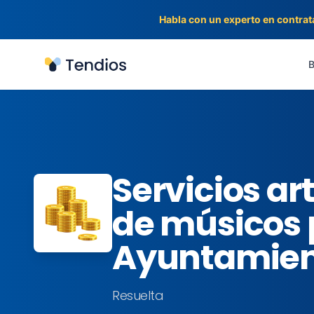
Habla con un experto en contrat
Tendios
B
Servicios ar
de músicos 
Ayuntamien
Resuelta