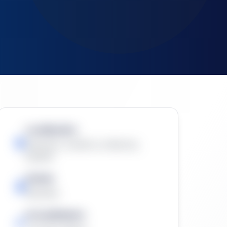
Localización:
Albacete, Castilla-La Mancha,
España
Estado
Resuelta
Procedimiento