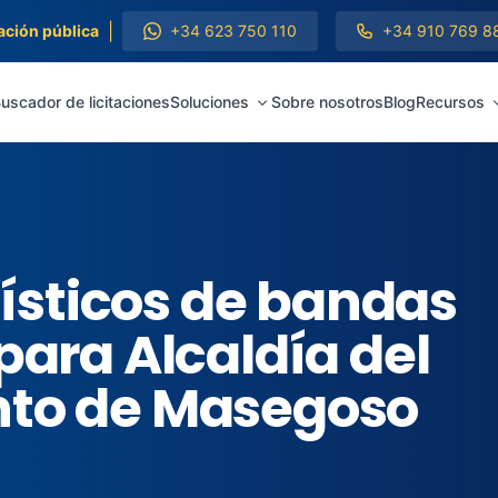
|
ación pública
+34 623 750 110
+34 910 769 8
uscador de licitaciones
Soluciones
Sobre nosotros
Blog
Recursos
tísticos de bandas
para Alcaldía del
to de Masegoso