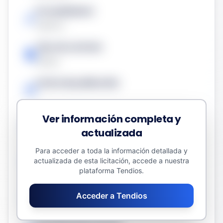
Procedimiento
Abierto
Tipo de contrato
Obras
Fecha de publicación
-
Ver información completa y
Presupuesto sin impuestos
actualizada
455.726,66 €
Para acceder a toda la información detallada y
Valor estimado del contrato
actualizada de esta licitación, accede a nuestra
455.726,66 €
plataforma Tendios.
Fecha límite
Acceder a Tendios
-