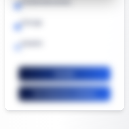
Duración del contrato
-
Prórroga
-
Garantía
-
Guardar
Ver licitaciones similares