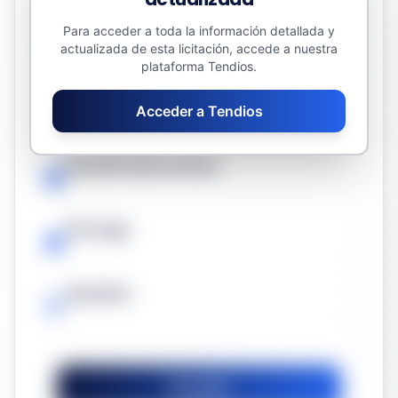
Para acceder a toda la información detallada y
Valor estimado del contrato
actualizada de esta licitación, accede a nuestra
111.713,89 €
plataforma Tendios.
Fecha límite
Acceder a Tendios
-
Duración del contrato
-
Prórroga
-
Garantía
-
Guardar