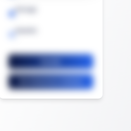
Prórroga
-
Garantía
-
Guardar
Ver licitaciones similares