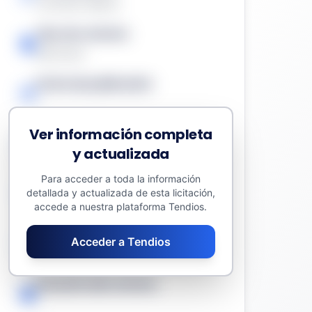
Contrato Menor
Tipo de contrato
Servicios
Fecha de publicación
-
Ver información completa
Presupuesto sin impuestos
y actualizada
13.704,36 €
Para acceder a toda la información
Valor estimado del contrato
detallada y actualizada de esta licitación,
13.704,36 €
accede a nuestra plataforma Tendios.
Fecha límite
Acceder a Tendios
-
Duración del contrato
-