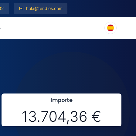
82
hola@tendios.com
Importe
13.704,36 €