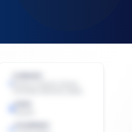
Localización:
Alicante, El Alacantí, Alicante,
Comunidad Valenciana, España
Estado
Resuelta
Procedimiento