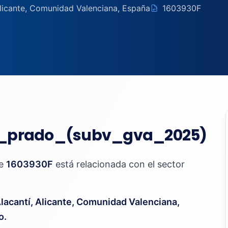
 Alicante, Comunidad Valenciana, España
1603930F
f_prado_(subv_gva_2025)
te
1603930F
está relacionada con el sector
Alacantí, Alicante, Comunidad Valenciana,
o.