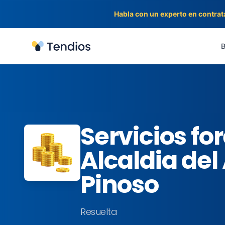
Habla con un experto en contrat
Tendios
B
Servicios fo
Alcaldia de
Pinoso
Resuelta