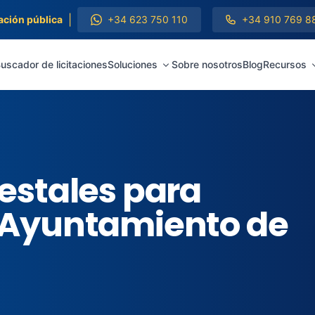
|
ación pública
+34 623 750 110
+34 910 769 8
uscador de licitaciones
Soluciones
Sobre nosotros
Blog
Recursos
restales para
l Ayuntamiento de