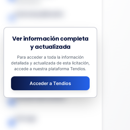
Suministros
Fecha de publicación
-
Presupuesto sin impuestos
Ver información completa
316,30 €
y actualizada
Valor estimado del contrato
Para acceder a toda la información
detallada y actualizada de esta licitación,
316,30 €
accede a nuestra plataforma Tendios.
Fecha límite
Acceder a Tendios
-
Duración del contrato
-
Prórroga
-