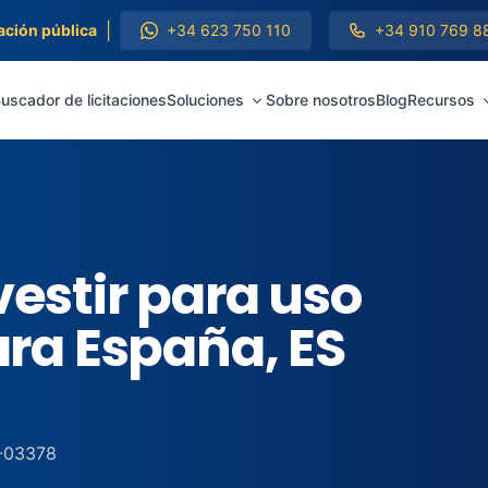
|
ación pública
+34 623 750 110
+34 910 769 8
uscador de licitaciones
Soluciones
Sobre nosotros
Blog
Recursos
estir para uso
ara España, ES
-03378