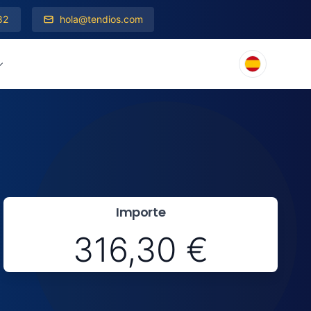
82
hola@tendios.com
Importe
316,30 €