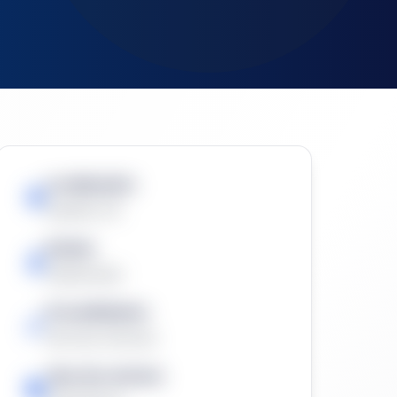
Localización:
España, ES
Estado
Adjudicada
Procedimiento
Normas Internas
Tipo de contrato