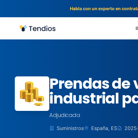
Habla con un experto en contrat
Tendios
B
Prendas de v
industrial p
Adjudicada
Suministros
España, ES
2025