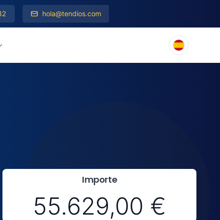
82
hola@tendios.com
Importe
55.629,00 €