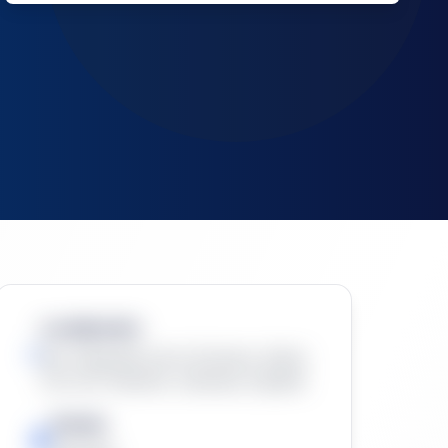
Localización:
San Sebastián de la Gomera, Santa
Cruz de Tenerife, Canarias, España
Estado