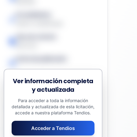
Resuelta
Procedimiento
Abierto simplificado
Tipo de contrato
Servicios
Fecha de publicación
-
Ver información completa
Presupuesto sin impuestos
y actualizada
55.629,00 €
Para acceder a toda la información
Valor estimado del contrato
detallada y actualizada de esta licitación,
55.629,00 €
accede a nuestra plataforma Tendios.
Fecha límite
Acceder a Tendios
-