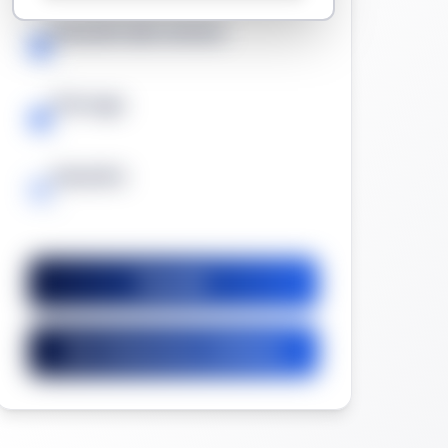
Duración del contrato
-
Prórroga
-
Garantía
-
Guardar
Ver licitaciones similares