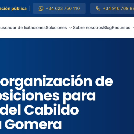
|
ación pública
+34 623 750 110
+34 910 769 8
uscador de licitaciones
Soluciones
Sobre nosotros
Blog
Recursos
 organización de
osiciones para
del Cabildo
La Gomera