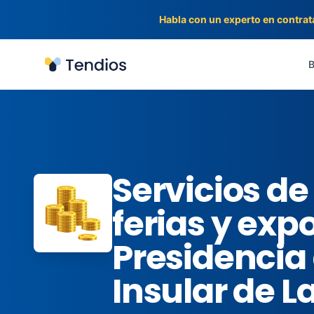
Habla con un experto en contrat
Tendios
B
Servicios de
ferias y exp
Presidencia 
Insular de 