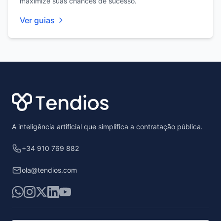
maximize suas chances de sucesso.
Ver guias
Footer
A inteligência artificial que simplifica a contratação pública.
+34 910 769 882
ola@tendios.com
WhatsApp
Instagram
X
LinkedIn
YouTube