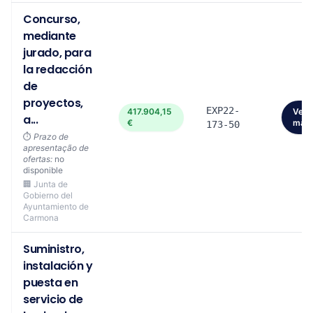
Concurso,
mediante
jurado, para
la redacción
de
proyectos,
EXP22-
417.904,15
Ver
a...
€
mais
173-50
⏱️
Prazo de
apresentação de
ofertas:
no
disponible
🏢 Junta de
Gobierno del
Ayuntamiento de
Carmona
Suministro,
instalación y
puesta en
servicio de