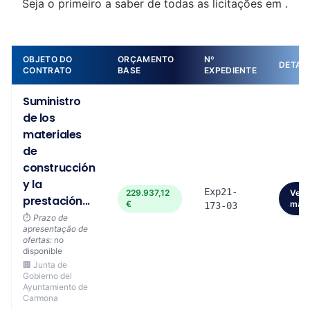
Seja o primeiro a saber de todas as licitações em .
OBJETO DO
ORÇAMENTO
Nº
DETAL
CONTRATO
BASE
EXPEDIENTE
Suministro
de los
materiales
de
construcción
y la
Exp21-
229.937,12
Ver
prestación...
€
mais
173-03
⏱️
Prazo de
apresentação de
ofertas:
no
disponible
🏢 Junta de
Gobierno del
Ayuntamiento de
Carmona