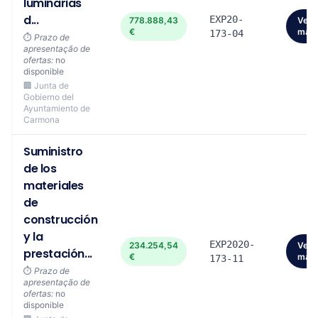
luminarias
d...
EXP20-
778.888,43
Ver
€
mais
173-04
⏱️
Prazo de
apresentação de
ofertas:
no
disponible
🏢 Junta de
Gobierno del
Ayuntamiento de
Carmona
Suministro
de los
materiales
de
construcción
y la
EXP2020-
234.254,54
Ver
prestación...
€
mais
173-11
⏱️
Prazo de
apresentação de
ofertas:
no
disponible