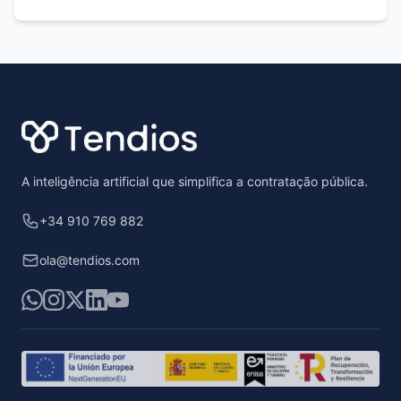
Footer
A inteligência artificial que simplifica a contratação pública.
+34 910 769 882
ola@tendios.com
WhatsApp
Instagram
X
LinkedIn
YouTube